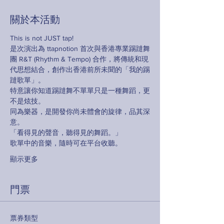
關於本活動
This is not JUST tap!
是次演出為 ttapnotion 首次與香港專業踢躂舞
團 R&T (Rhythm & Tempo) 合作，將傳統和現
代思想結合，創作出香港前所未聞的「我的踢
躂歌單」。
特意讓你知道踢躂舞不單單只是一種舞蹈，更
不是炫技。
同為樂器，是開發你尚未體會的旋律，品其深
意。
「看得見的聲音，聽得見的舞蹈。」
歌單中的音樂，隨時可在平台收聽。
顯示更多
門票
票券類型