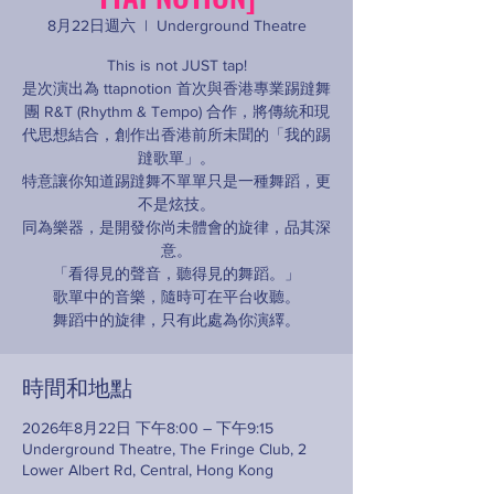
8月22日週六
  |  
Underground Theatre
This is not JUST tap!
是次演出為 ttapnotion 首次與香港專業踢躂舞
團 R&T (Rhythm & Tempo) 合作，將傳統和現
代思想結合，創作出香港前所未聞的「我的踢
躂歌單」。
特意讓你知道踢躂舞不單單只是一種舞蹈，更
不是炫技。
同為樂器，是開發你尚未體會的旋律，品其深
意。
「看得見的聲音，聽得見的舞蹈。」
歌單中的音樂，隨時可在平台收聽。
舞蹈中的旋律，只有此處為你演繹。
時間和地點
2026年8月22日 下午8:00 – 下午9:15
Underground Theatre, The Fringe Club, 2
Lower Albert Rd, Central, Hong Kong