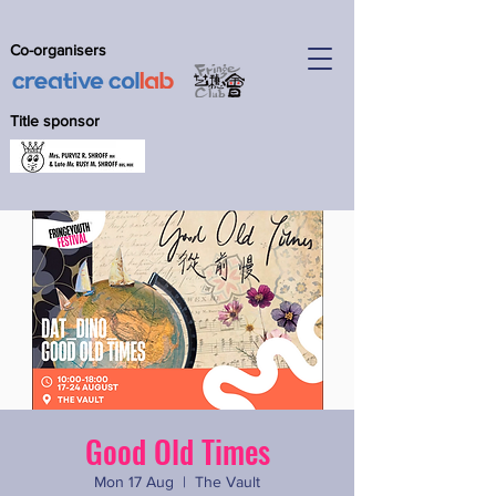
Co-organisers
Title sponsor
Good Old Times
Mon 17 Aug
  |  
The Vault