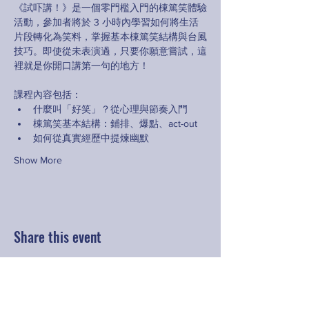
《試吓講！》是一個零門檻入門的棟篤笑體驗
活動，參加者將於 3 小時內學習如何將生活
片段轉化為笑料，掌握基本棟篤笑結構與台風
技巧。即使從未表演過，只要你願意嘗試，這
裡就是你開口講第一句的地方！ 
課程內容包括： 
什麼叫「好笑」？從心理與節奏入門 
棟篤笑基本結構：鋪排、爆點、act-out 
如何從真實經歷中提煉幽默 
Show More
Share this event
Contact
hello@fringeyouth.org
|
+852 9172 7797