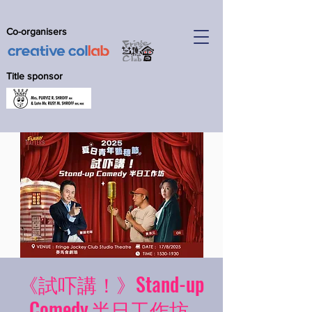
Co-organisers
Title sponsor
《試吓講！》Stand-up
Comedy 半日工作坊