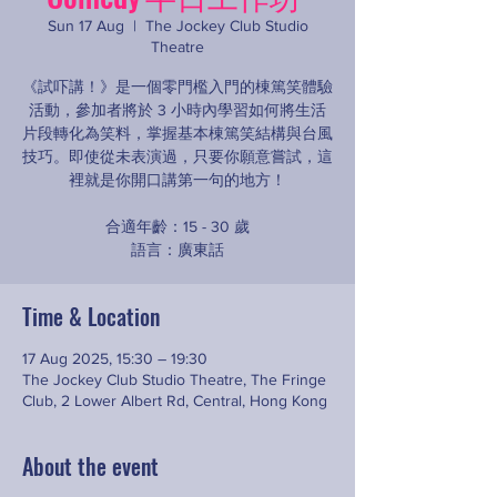
Sun 17 Aug
  |  
The Jockey Club Studio
Theatre
《試吓講！》是一個零門檻入門的棟篤笑體驗
活動，參加者將於 3 小時內學習如何將生活
片段轉化為笑料，掌握基本棟篤笑結構與台風
技巧。即使從未表演過，只要你願意嘗試，這
裡就是你開口講第一句的地方！
合適年齡：15 - 30 歲
語言：廣東話
Time & Location
17 Aug 2025, 15:30 – 19:30
The Jockey Club Studio Theatre, The Fringe
Club, 2 Lower Albert Rd, Central, Hong Kong
About the event